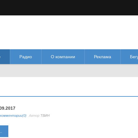
М
М
Изображения:
Размер шрифта:
Цве
кл
Выкл
М
е
Радио
О компании
Реклама
Бег
09.2017
комментарии(0)
Автор
ТВИН
.