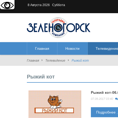
Версия для слабовидящих:
В
8 Августа 2026 Суббота
Главная
Новости
Телевидени
Главная
Телевидение
Рыжий кот
Рыжий кот
Рыжий кот-06.
07.09.2017 03:40
Подробнее ..