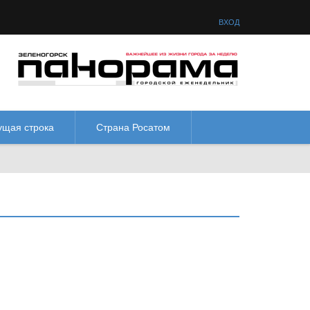
товая схема:
М
М
М
М
ВХОД
ущая строка
Страна Росатом