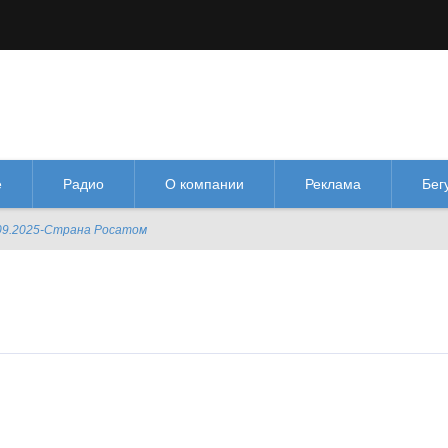
М
М
Изображения:
Размер шрифта:
Цве
кл
Выкл
М
е
Радио
О компании
Реклама
Бег
09.2025-Страна Росатом