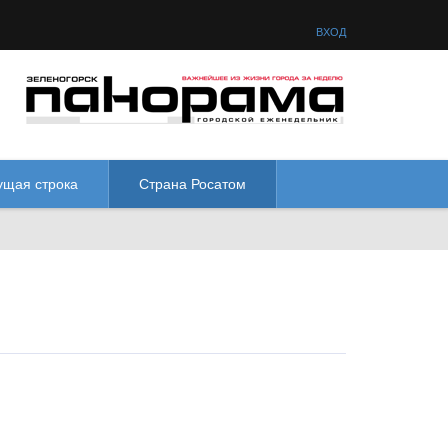
товая схема:
М
М
М
М
ВХОД
ущая строка
Страна Росатом